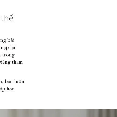
 thế
ững bài
nạp lại
m trong
 viếng thăm
n, bạn luôn
lớp học