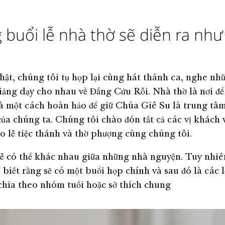
với những người khác trong khu phố và cộng đồng địa
phương của mình mỗi tuần. Tìm cộng đồng Giáo Hội của anh
chị em bằng cách nhập địa chỉ nhà đầy đủ của anh chị em.
buổi lễ nhà thờ sẽ diễn ra như
ật, chúng tôi tụ họp lại cùng hát thánh ca, nghe nh
iảng dạy cho nhau về Đấng Cứu Rỗi. Nhà thờ là nơi để 
và một cách hoàn hảo để giữ Chúa Giê Su là trung tâ
của chúng ta. Chúng tôi chào đón tất cả các vị khách
o lễ tiệc thánh và thờ phượng cùng chúng tôi.
lễ có thể khác nhau giữa những nhà nguyện. Tuy nhiê
 biết rằng sẽ có một buổi họp chính và sau đó là các 
 chia theo nhóm tuổi hoặc sở thích chung