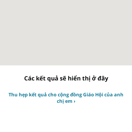
Các kết quả sẽ hiển thị ở đây
Thu hẹp kết quả cho cộng đồng Giáo Hội của anh
chị em ›
Các giáo đoàn (chúng tôi gọi họ là tiểu giáo khu) và thời gian
nhóm họp được chỉ định dựa theo khu vực mà anh chị em
đang sinh sống. Điều này cho phép anh chị em nâng cao kinh
nghiệm thờ phượng của mình bằng cách kết tình thân hữu