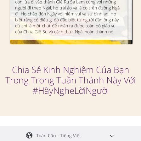
Ngày 6: #HãyNgheLờiNgười
con lừa đi vào thành Giê Ru Sa Lem cùng với những
Một cách thức mà chúng ta có thể mời gọi sự hiện
Giê Su nhìn thấy nhiều người đang buôn bán tại đó.
Dành thời gian trong ngày hôm nay để ngắt bản
hảo, Ngài không lãng phí cơ hội mà Ngài có. Tại
Dành thời gian trong ngày hôm nay để phục vụ
Khi Chúa Giê Su Ky Tô tiếp tục giảng dạy những
vườn Ghết Sê Ma Nê vào tối muộn hôm đó. Các
Sau rất nhiều những khó khăn, Ngài bị đóng
những người đi theo Chúa Giê Su Ky Tô và ngày
kinh ngạc, cô ấy thấy rằng ngôi mộ đã bị bỏ
bằng cách nhớ đến Ngài
qua lời cầu nguyện
qua sự thờ phượng
Ngày 4: #HãyNgheLờiNgười
người đi theo Ngài, họ trải áo và lá cọ trên đường Ngài
diện của Chúa Giê Su trong cuộc sống của chúng là
Nhìn thấy nơi thiêng liêng thờ phượng trở thành
thân mình với những đồ công nghệ và làm điều gì
đây, trong tuần cuối cùng ở cuộc đời Ngài, Ngài
người khác. Nó có thể là điều gì đó lớn hoặc
người đi theo Ngài, một điều mà đã được làm rõ
sứ đồ của Ngài không hiểu những sự chịu đựng
đinh hành hình cho tới chết. Khi bị treo trên
Ngài mất. Đêm trước đó, thể xác của Ngài đã
trống. Nhưng cô ấy không đơn độc. Một người
bằng cách tha thứ
đi. Họ chào đón Ngày với niềm vui và sự bình an. Họ
đó là cho những người xung quanh bạn biết rằng bạn
một nơi giao thương buôn bán là một điều gì đó mà
đó có ích cho tâm hồn của mình, như là việc dành
chia sẻ với chúng ta những lời dạy sâu sắc chất
nhỏ, cho một người trong gia đình hoặc một
– Chúa Giê Su có một sự hiểu biết sâu sắc và
mà Ngài sẽ phải trải qua, nhưng họ biết sẽ có
Ngày hôm nay, nhìn ra những phước lành mà
thập tự giá, Ngài bị những kẻ phía dưới chế
được chuẩn bị và đặt cẩn thận trong một ngôi
Dành thời gian trong ngày hôm nay để dâng hết
nam gọi cô ấy, một người chủ vườn, cô ấy nghĩ
Ngày hôm nay, để cho ngôi nhà của mình thành
qua thánh thư
biết rằng có điều gì đó đặc biệt từ người đàn ông này,
yêu thương họ, giống như Ngài đã làm. Dành một
Chúa Giê Su không thể chấp nhận. Với một giọng
thời gian với gia đình mình, dành một khoảng thời
lượng. Ngài cho họ (và chúng ta) biết rằng con
người bạn trên mạng. Hãy cố gắng làm thật tốt
tình yêu dành cho thánh thư. Trong cả tuần,
điều gì đó thiêng liêng xảy ra khi mà người bạn
bạn có trong cuộc sống này bởi vì sự hi sinh của
nhạo. Nhưng thay vì lên án họ, Chúa Giê Su Ky
Mời gọi sự bình an vào trong cuộc sống của
mộ. Hom nay, họ bị bỏ mặc để tự tìm ra con
tấm lòng mình lên Thượng Đế trong lời cầu
như vậy. Nhưng rồi Ngài gọi cô ấy bằng tên,
một nơi vui mừng cho sự phục sinh của Chúa
dù chỉ là một chút để nhận ra được toàn bộ giáo vụ
chút thời gian hôm nay để gửi ai đó một thông điệp
đầy uy quyền không thể thay đổi, Ngài truyền lệnh
gian để chiêm nghiệm cuộc sống, hoặc làm bất
đường tốt nhất để phục vụ Thượng Đế đó là
để tạo nên điều gì đó khác biệt trong cuộc sống
Chúa Giê Su thường xuyên chia sẻ những câu
Chia sẻ một câu thánh thư mà giúp bạn đến
thân và người Thầy của họ mời họ để nhớ đến
Chúa Giê Su Ky Tô. Khi bạn làm điều đó, dành
Tô cầu xin Thượng Đế để “Tha lỗi cho họ, vì họ
Ngài bằng cách nghĩ về một ai đó bạn có thể tha
đường cho cuộc sống của họ khi không có Ngài
nguyện của mình khi bạn chuẩn bị ăn mừng Chủ
“Mary”. Và cô ấy thấy. Đó là Chúa Giê Su. Đấng
Giê Su Ky Tô. Bạn được khuyến khích để ăn
của Chúa Giê Su và cách thức Ngài hoàn thành nó.
về tình yêu thương.
cho họ phải rời khỏi đó.
cứ điều gì khiến bạn gần hơn với Thượng Đế.
phục vụ chính đồng bào của mình.
của người khác.
thánh thư mà Ngài đã ứng nghiệm.
gần với Chúa Giê Su Ky Tô hơn.
Ngài.
một chút thời gian để chia sẻ lí do của mình.
không biết họ đang làm gì.”
thứ.
ở cạnh.
Nhật Lễ Phục Sinh.
Ky Tô hằng sống.
mừng với những video và bản nhạc đầy soi dẫn.
Chia Sẻ Kinh Nghiệm Của Bạn
Trong Trong Tuần Thánh Này Với
#HãyNgheLờiNgười
Toàn Cầu - Tiếng Việt