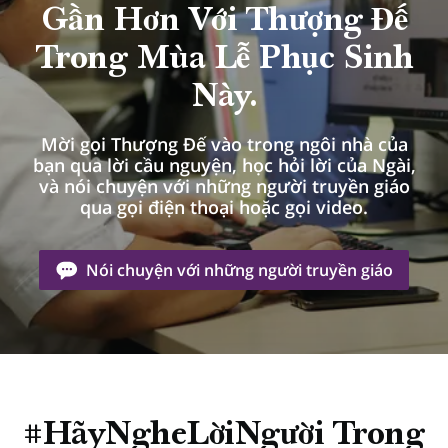
Gần Hơn Với Thượng Đế
Trong Mùa Lễ Phục Sinh
Này.
Mời gọi Thượng Đế vào trong ngôi nhà của
bạn qua lời cầu nguyện, học hỏi lời của Ngài,
và nói chuyện với những người truyền giáo
qua gọi điện thoại hoặc gọi video.
Nói chuyện với những người truyền giáo
#HãyNgheLờiNgười Trong