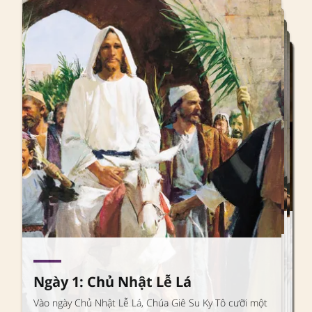
Restart
Cần kết nối? Chúa nghe lời
cầu nguyện của bạn.
Khi bạn cảm thấy cô đơn, cầu nguyện có
thể giúp bạn cảm nhận được tình yêu
thương của Đức Chúa Trời. Yêu cầu tham
Ngày 5: Bữa ăn cuối cùng
Ngày 8: Chủ Nhật Lễ Phục
gia với những người truyền giáo trực tuyến
Vào tối ngày thứ năm, Chúa Giê Su Ky Tô đã tụ
trong lời cầu nguyện.
Ngày 2: Đền Thờ
Ngày 3: Đấng Ky Tô Giảng Dạy
Sinh
Ngày 2: #HãyNgheLờiNgười
họp các Sứ Đồ của Ngài để cùng chia sẻ bữa ăn
Ngày 6: Thứ Sáu Tốt Lành
Ngày 1: #HãyNgheLờiNgười bằng
bằng cách loại bỏ những phiền
Ngày 3: #HãyNgheLờiNgười
Sau khi đi vào thành Giê Ru Sa Lem, một trong
Tại Giê Ru Sa Lem, Chúa Giê Su Ky Tô được bao
và bày tỏ tình yêu thương của ngài tới họ. Bữa
Sáng sớm mai, Mary Magdalene, một người bạn
Nói chuyện với Người truyền
Ngày 1: Chủ Nhật Lễ Lá
Ngày 7: Mộ Phần
những nơi đầu tiên Chúa Giê Su viếng thăm đó là
quanh bởi những người đi theo Ngài và những
Ăn Cuối Cùng là một khoảnh khắc yên lặng, và
Vào buổi sớm mai, Chúa Giê Su bị phản bội vào
và một người theo Chúa Giê Su, đến bên mộ để
cách Mời Gọi Ngài
nhiễu xung quanh
bằng cách phục vụ
Ngày 4: Thánh Thư
giáo
Ngày 5: #HãyNgheLờiNgười
Ngày 7: #HãyNgheLờiNgười
Ngày 8: #HãyNgheLờiNgười
Vào ngày Chủ Nhật Lễ Lá, Chúa Giê Su Ky Tô cưỡi một
đền thờ. Tại đó, trong ngồi nhà của Cha Ngài, Chúa
người phản đối Ngài. Là một thầy giảng hoàn
tuyệt hảo trước khi Chúa Giê Su Ky Tô đi vào
tay của những kẻ có quyền trọng địa phương.
Thật là khó để hình dung ra sự đau khổ của
chăm sóc cho thi hài của Chúa Giê Su. Trong sự