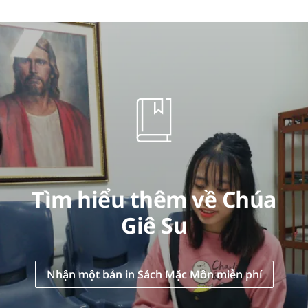
Tìm hiểu thêm về Chúa
Giê Su
Nhận một bản in Sách Mặc Môn miễn phí